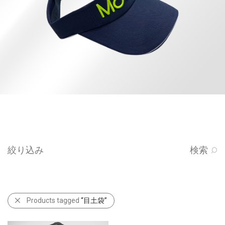
絞り込み
検索
Products tagged
“目土袋”