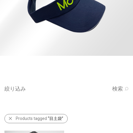
絞り込み
検索
Products tagged
“目土袋”